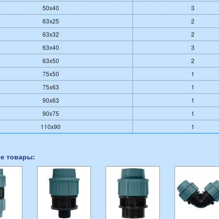
50x40
3
63х25
2
63x32
2
63x40
3
63x50
2
75x50
1
75x63
1
90x63
1
90x75
1
110x90
1
е товары: