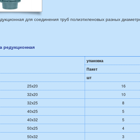
дукционная для соединения труб полиэтиленовых разных диаметр
а редукционная
упаковка
Пакет
шт
25x20
16
32x20
10
32x25
8
40x25
5
40x32
5
50x25
4
50х32
3