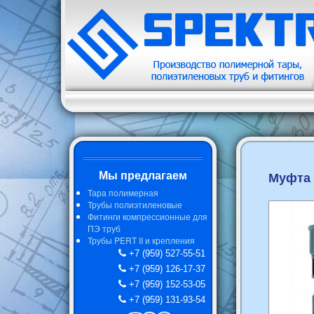
Мы предлагаем
Муфта 
Тара полимерная
Трубы полиэтиленовые
Фитинги компрессионные для
ПЭ труб
Трубы PERT II и крепления
+7 (959) 527-55-51
+7 (959) 126-17-37
+7 (959) 152-53-05
+7 (959) 131-93-54