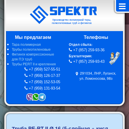
Мы предлагаем
Телефоны
о компании
Тара полимерная
Отдел сбыта:
Трубы полиэтиленовые
+7 (857) 259-93-36
Фитинги компрессионные
Бухгалтерия:
новости
для ПЭ труб
+7 (857) 259-93-43
Трубы PERT II и крепления
+7 (959) 527-55-51
продукция
291034, ЛНР, Луганск,
+7 (959) 126-17-37
ул. Ломоносова, 98з
+7 (959) 152-53-05
прайс листы
+7 (959) 131-93-54
контакты
Труба PE-RT II Ø 16 (5-слойная + кисл.