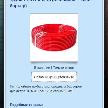
Мы предлагаем
Телефоны
барьер)
Тара полимерная
Отдел сбыта:
Трубы полиэтиленовые
+7 (857) 259-93-36
Фитинги компрессионные
Бухгалтерия:
для ПЭ труб
+7 (857) 259-93-43
Трубы PERT II и крепления
+7 (959) 527-55-51
291034, ЛНР, Луганск,
+7 (959) 126-17-37
ул. Ломоносова, 98з
+7 (959) 152-53-05
+7 (959) 131-93-54
В наличии | Только оптом
Оптовые цены уточняйте
Пятислойная труба с кислородным барьером
диаметра 16 мм. Толщина стенки 2 мм.
Подобные товары: